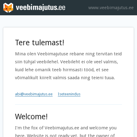
www.veebimajutus.ee
Tere tulemast!
Mina olen Veebimajutuse rebane ning tervitan teid
siin tühjal veebilehel. Veebileht ei ole veel valmis,
kuid lehe omanik teeb hirmsasti tööd, et see
võimalikult kiirelt valmis saada ning teieni tuua.
abi@veebimajutus.ee
Iseteenindus
Welcome!
I'm the fox of Veebimajutus.ee and welcome you
here. Website is not ready yet, but the owner of